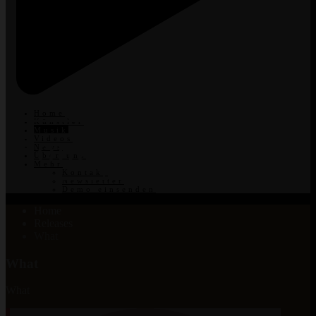
Home
Künstler
Musik
Song
Videos
News
Über uns
Mehr
Kontakt
Newsletter
Demo einsenden
Home
Releases
What
What
What