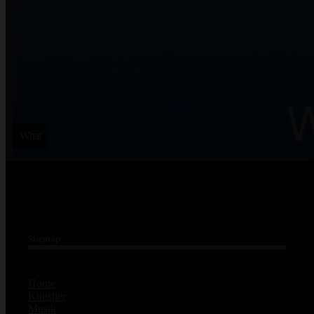
What
Sitemap
Home
Künstler
Musik