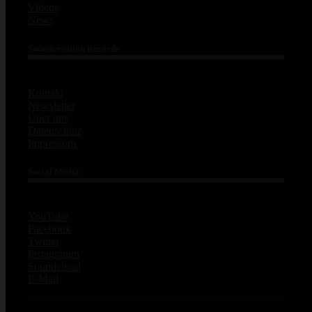
Videos
News
Soundcreation Records
Kontakt
Newsletter
Über uns
Datenschutz
Impressum
Social Media
YouTube
Facebook
Twitter
Instagramm
Soundcloud
E-Mail